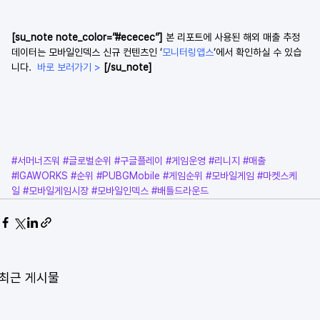
[su_note note_color=”#ececec”] 
본 리포트에 사용된 해외 매출 추정 
데이터는 모바일인덱스 신규 컨텐츠인 ‘
모니터링앱스
‘에서 확인하실 수 있습
니다.  
바로 보러가기 >
[/su_note]
#서머너즈워
#글로벌순위
#구글플레이
#게임운영
#리니지
#매출
#IGAWORKS
#순위
#PUBGMobile
#게임순위
#모바일게임
#마켓스케
일
#모바일게임시장
#모바일인덱스
#배틀드라운드
최근 게시물