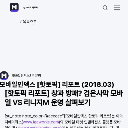
인사이트 리포트
목록으로
모바일인덱스
3분 분량
모바일인덱스 [핫토픽] 리포트 (2018.03)
[핫토픽 리포트] 창과 방패? 검은사막 모바
일 VS 리니지M 운영 살펴보기 
[su_note note_color=”#ececec”][모바일인덱스 핫토픽 리포트]는 아이
지에이웍스(
www.igaworks.com
)의 모바일 마켓 인텔리전스 플랫폼 모바
일인덱스(
www.mobileindex.com
)에서 제공하는 분석 리포트입니다. 매