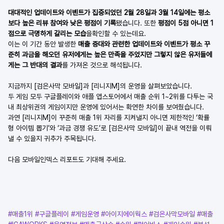
대대적인 업데이트와 이벤트가 집중되었던 2월 28일과 3월 14일에는 평소 
보다 높은 리뷰 참여와 낮은 평점이 기록
됐습니다. 또한 
평점이 5점 아니면 1
점으로 극명하게 갈리는 모습
을확인할 수 있는데요.
이는 이 기간 동안 발생한 
매출 증대와 관련한 업데이트와 이벤트가 평소 꾸
준히 과금을 해오던 유저에게는 높은 만족을 주었지만 그렇지 않은 유저들에
게는 그 반대의 결과
를 가져온 것으로 해석됩니다.
지금까지 [검은사막 모바일]과 [리니지M]의 운영을 살펴보았습니다.
두 게임 모두 구글플레이와 애플 앱스토어에서 매출 순위 1~2위를 다투는 국
내 최상위권의 게임이지만 운영에 있어서는 확연한 차이를 보여줬습니다.
과연 [리니지M]이 꾸준히 매출 1위 자리를 지켜낼지 아니면 제한적인 ‘확률
형 아이템 뽑기’와 ‘과금 경쟁 유도’로 [검은사막 모바일]이 끝내 역전을 이뤄
낼 수 있을지 귀추가 주목됩니다.
다음 모바일인덱스 리포트도 기대해 주세요.
#매출1위
#구글플레이
#게임운영
#아이지에이웍스
#검은사막모바일
#매출