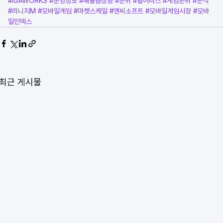
#IGAWORKS
#운영정보
#매출급상승
#순위
#펄어비스
#게임순위
#분석
#리니지M
#모바일게임
#마켓스케일
#엔씨소프트
#모바일게임시장
#모바
일인덱스
최근 게시물