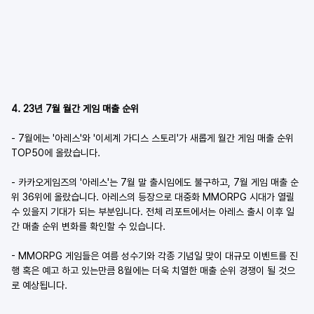
4. 23년 7월 월간 게임 매출 순위
- 7월에는 '아레스'와 '이세계 가디스 스토리'가 새롭게 월간 게임 매출 순위 
TOP50에 올랐습니다.
- 카카오게임즈의 '아레스'는 7월 말 출시임에도 불구하고, 7월 게임 매출 순
위 36위에 올랐습니다. 아레스의 등장으로 대중화 MMORPG 시대가 열릴 
수 있을지 기대가 되는 부분입니다. 전체 리포트에서는 아레스 출시 이후 일
간 매출 순위 변화를 확인할 수 있습니다.
- MMORPG 게임들은 여름 성수기와 각종 기념일 맞이 대규모 이벤트를 진
행 혹은 예고 하고 있는만큼 8월에는 더욱 치열한 매출 순위 경쟁이 될 것으
로 예상됩니다.