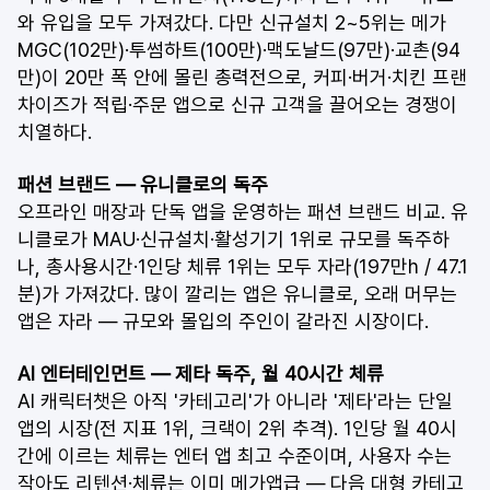
와 유입을 모두 가져갔다. 다만 신규설치 2~5위는 메가
MGC(102만)·투썸하트(100만)·맥도날드(97만)·교촌(94
만)이 20만 폭 안에 몰린 총력전으로, 커피·버거·치킨 프랜
차이즈가 적립·주문 앱으로 신규 고객을 끌어오는 경쟁이 
치열하다.
패션 브랜드 — 유니클로의 독주
오프라인 매장과 단독 앱을 운영하는 패션 브랜드 비교. 유
니클로가 MAU·신규설치·활성기기 1위로 규모를 독주하
나, 총사용시간·1인당 체류 1위는 모두 자라(197만h / 47.1
분)가 가져갔다. 많이 깔리는 앱은 유니클로, 오래 머무는 
앱은 자라 — 규모와 몰입의 주인이 갈라진 시장이다.
AI 엔터테인먼트 — 제타 독주, 월 40시간 체류
AI 캐릭터챗은 아직 '카테고리'가 아니라 '제타'라는 단일 
앱의 시장(전 지표 1위, 크랙이 2위 추격). 1인당 월 40시
간에 이르는 체류는 엔터 앱 최고 수준이며, 사용자 수는 
작아도 리텐션·체류는 이미 메가앱급 — 다음 대형 카테고