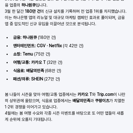
융 업종의 
하나원큐
입니다.
3월 한 달간 
180만 건
의 신규 설치를 기록하며 전 업종 1위를 차지했습니다. 
이는 하나은행 앱의 리뉴얼 및 대규모 마케팅 캠페인 효과로 풀이되며, 금융 
앱 중 압도적인 신규 유입을 이끌어낸 것으로 분석됩니다.
금융: 하나원큐
 (180만 건)
엔터테인먼트: CGV · Netflix
 (각 42만 건)
쇼핑: Temu
 (75만 건)
여행/교통: 카카오 T
 (32만 건)
식음료: 배달의민족
 (68만 건)
패션/의류: SHEIN
 (27만 건)
봄 나들이 시즌을 맞아 여행/교통 업종에서는 
카카오 T
와 
Trip.com
이 나란
히 상위권에 올랐으며, 식음료 업종에서는 
배달의민족
과 
쿠팡이츠
가 치열한 
1·2위 경쟁을 이어가고 있습니다.
4월에는 봄 여행 수요와 각종 시즌 이벤트를 바탕으로 또 어떤 앱들이 새롭
게 순위에 오를지 기대됩니다.