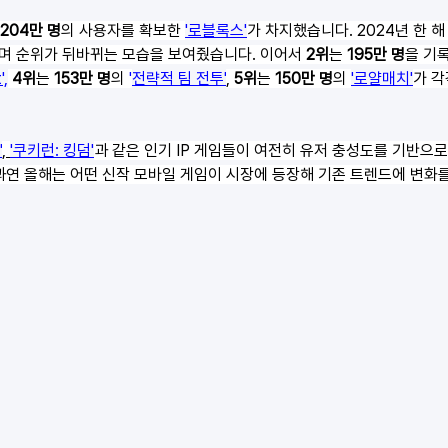
 
204만 명
의 사용자를 확보한 
'로블록스
'
가 차지했습니다. 2024년 한 해
 순위가 뒤바뀌는 모습을 보여줬습니다. 이어서 
2위
는 
195만 명
을 기록
',
4위
는 
153만 명
의
 '
전략적 팀 전투
'
, 
5위
는 
150만 명
의 
'
로얄매치'
가 각
'
,
'쿠키런: 킹덤'
과 같은 인기 IP 게임들이 여전히 유저 충성도를 기반으로
과연 올해는 어떤 신작 모바일 게임이 시장에 등장해 기존 트렌드에 변화