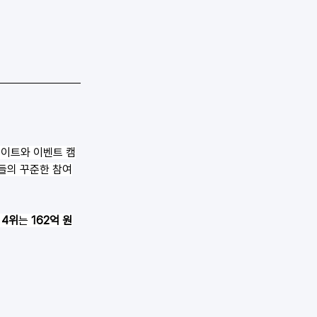
업데이트와 이벤트 캠
저들의 꾸준한 참여
4위
는 
162억 원