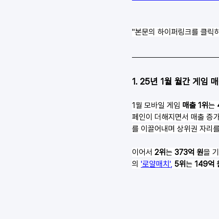
"본문의 하이퍼링크를 클릭하
1. 25년 1월 월간 게임 매
1월 모바일 게임 
매출 1위
는 
페인이 더해지면서 매출 증가
를 이끌어내며 상위권 자리를
이어서 
2위
는 
373억 원
을 
의 
'로얄매치'
,
5위
는 
149억 