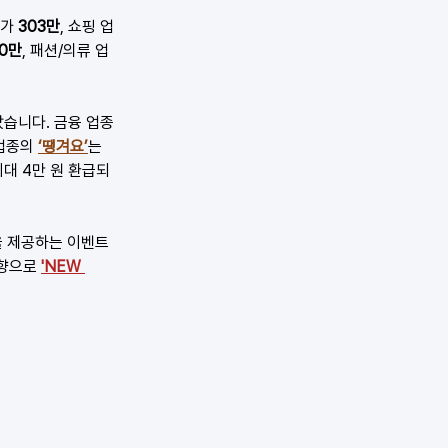
'
가 
303만
, 쇼핑 업
0만
, 패션/의류 업
났습니다. 금융 업종
업종의 
‘땡겨요’
는 
최대 4만 원 환급되
을 제공하는 이벤트
향으로 
'
NEW 