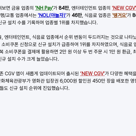
펴보면 금융 업종의 
'NH Pay'
가 
84만
, 엔터테인먼트 업종의 
'NEW CGV
여행/교통 업종에서는 
'NOL(야놀자)'
가 
46만
, 식음료 업종은 
'땡겨요'
가 
8
신규 설치 수를 기록하며 업종별 1위를 차지했습니다.
금융, 엔터테인먼트, 식음료 업종에서 순위 변동이 두드러지는 것으로 나타
 소비쿠폰 신청으로 신규 설치가 급증하여 1위를 차지하였으며, 식음료 
소비쿠폰을 결제에 활용하면 2만 원 이상 두 번 주문 시 1만 원 환급, 
신규 설치 수가 크게 늘었습니다.
 CGV 앱이 새롭게 업데이트되어 출시된
‘NEW CGV’
가 다양한 혜택
문화체육관광부가 영화관 입장권 6,000원 할인권 450만 장을 배포한 영
앱들도 신규 설치 순위에 진입했습니다.