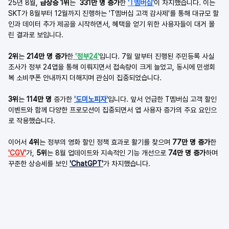
25년 8월, 
급상승 1위
는 
 331만 명 증가
한 
'T멤버십'
이 차지했습니다. 이는 
SKT가 8월부터 12월까지 진행하는 'T멤버십 고객 감사제'를 통해 대규모 할
인과 데이터 추가 제공을 시작하면서, 혜택을 얻기 위한 사용자들이 대거 몰
린 결과로 보입니다.
2위
는 
214만 명 증가
한
'정부24'
입니다. 7월 말부터 진행된 주민등록 사실
조사가 정부 24앱을 통해 이뤄지면서 접속량이 크게 늘었고, 동시에 민생회
복 소비쿠폰 안내까지 더해지며 관심이 집중되었습니다.
3위
는 
114만 명
 증가한 
'도미노피자'
입니다. 앞서 언급한 T멤버십 고객 할인 
이벤트와 함께 다양한 프로모션이 집중되면서 앱 사용자 증가의 주요 요인으
로 작용했습니다.
이어서 
4위
는 정부의 영화 할인 정책 효과로 활기를 찾으며 
77만 명 증가
한 
'CGV'
가, 
5위
는 8월 업데이트와 지속적인 기능 개선으로 
74만 명 증가
하며 
꾸준한 상승세를 보인 
'ChatGPT'
가 차지했습니다.