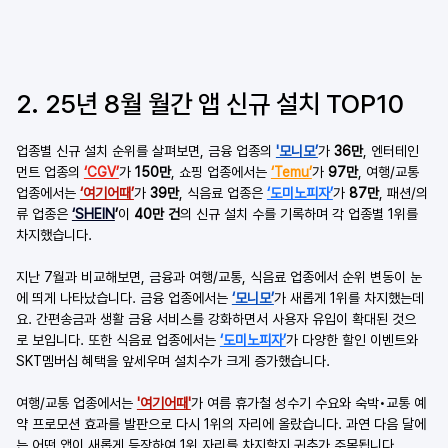
2. 25년 8월 월간 앱 신규 설치 TOP10
업종별 신규 설치 순위를 살펴보면, 금융 업종의 
'모니모’
가 
36만
, 엔터테인
먼트 업종의 
‘CGV’
가 
150만
, 쇼핑 업종에서는 
‘Temu’
가 
97만
, 여행/교통 
업종에서는 
‘여기어때’
가
 39만
, 식음료 업종은 
‘도미노피자’
가 
87만
, 패션/의
류 업종은 
‘SHEIN
’
이 
40만 건
의 신규 설치 수를 기록하며 각 업종별 1위를 
차지했습니다.
지난 7월과 비교해보면, 금융과 여행/교통, 식음료 업종에서 순위 변동이 눈
에 띄게 나타났습니다. 금융 업종에서는
‘모니모’
가 새롭게 1위를 차지했는데
요. 간편송금과 생활 금융 서비스를 강화하면서 사용자 유입이 확대된 것으
로 보입니다. 또한 식음료 업종에서는 
‘도미노피자’
가 다양한 할인 이벤트와 
SKT멤버십 혜택을 앞세우며 설치수가 크게 증가했습니다.
여행/교통 업종에서는 
'여기어때'
가 여름 휴가철 성수기 수요와 숙박•교통 예
약 프로모션 효과를 발판으로 다시 1위의 자리에 올랐습니다. 과연 다음 달에
는 어떤 앱이 새롭게 등장하여 1위 자리를 차지할지 귀추가 주목됩니다.