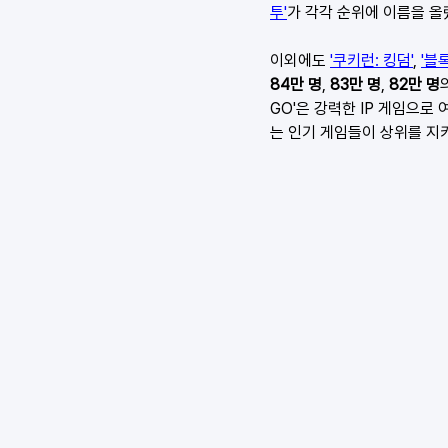
투'
가 각각 순위에 이름을 올
이외에도
'쿠키런: 킹덤'
, 
'블
84만 명
, 
83만 명
, 
82만 명
GO'은 강력한 IP 게임으
는 인기 게임들이 상위를 지