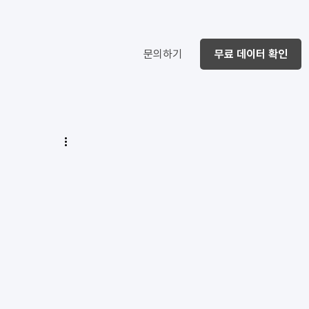
문의하기
무료 데이터 확인