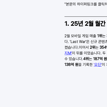
"본문의 하이퍼링크를 클릭하
1. 25년 2월 월간
2월 모바일 게임 매출
 1위
는 
다. 'Last War'은 신
켰습니다.이어서
 2위
는 
354
지M'
이 뒤를 이었습니다. 두
수 있습니다.
4위
는 
187억 
138억 원
을 기록한 
'
오딘'
이