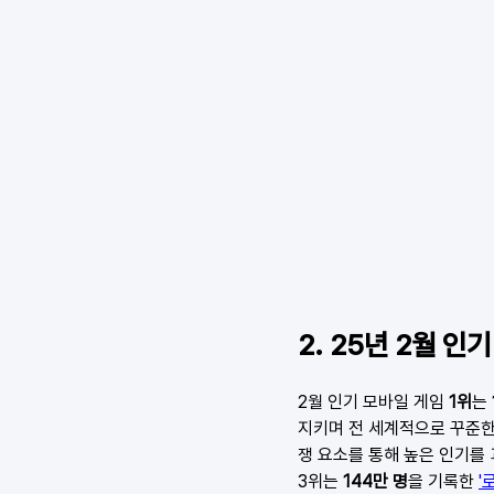
2. 25년 2월 인
2월 인기 모바일 게임
 1위
는 
지키며 전 세계적으로 꾸준한
쟁 요소를 통해 높은 인기를
3위는 
144만 명
을 기록한
'