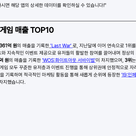
시면 해당 앱의 상세한 데이터를 확인하실 수 있습니다!"
 게임 매출 TOP10
361억 원
의 매출을 기록한
'Last War' 
로, 지난달에 이어 연속으로 1위
규 콘텐츠와 지속적인 이벤트 제공으로 유저들의 활발한 참여를 끌어내며 정상의
억 원
의 매출을 기록한 
'WOS:화이트아웃 서바이벌'
이 차지했으며, 
3위
는
 게임 모두 꾸준한 유저층과 이벤트 진행을 통해 상위권에 안정적으로 자리
원
을 기록하며 적극적인 마케팅 활동을 통해 새롭게 순위에 등장한 
'I9:인
 차지했습니다.