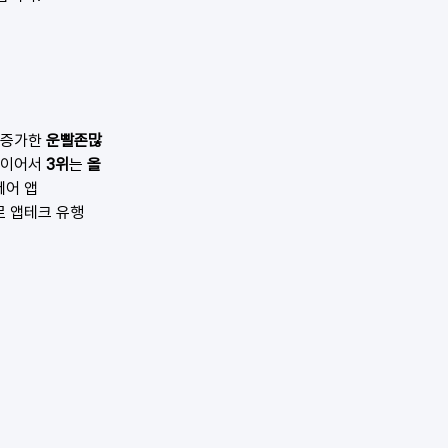
 증가한 
운빨존많
이어서 
3위
는 
올
제어 앱
로 앱테크 유행